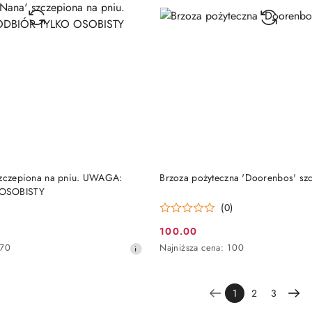
DO KOSZYKA
DO KOSZYKA
szczepiona na pniu. UWAGA:
Brzoza pożyteczna 'Doorenbos' sz
OSOBISTY
)
(0)
100.00
Cena
Najniższa
170
Najniższa cena:
100
promocyjna:
cena
z
30
1
2
3
dni
przed