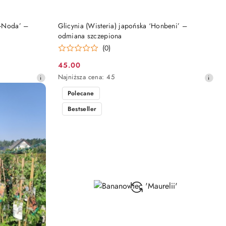
DO KOSZYKA
o-Noda’ –
Glicynia (Wisteria) japońska ‘Honbeni’ –
odmiana szczepiona
(0)
45.00
Cena
Najniższa
Najniższa cena:
45
promocyjna:
cena
Polecane
z
30
Bestseller
dni
przed
obniżką