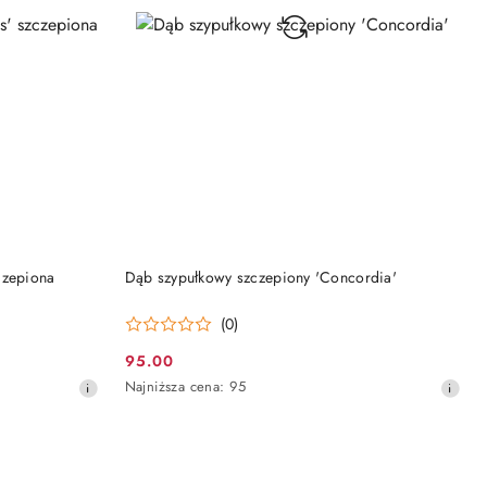
DO KOSZYKA
czepiona
Dąb szypułkowy szczepiony 'Concordia'
(0)
95.00
Cena
Najniższa
Najniższa cena:
95
promocyjna:
cena
z
30
dni
przed