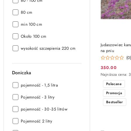
Wysokość:
80 - 100 cm
Wysokość:
80 cm
Wysokość:
min 100 cm
Wysokość:
Około 100 cm
Judaszowiec kana
Wysokość:
wysokość szczepienia 220 cm
na pniu
(0
350.00
Cena
Doniczka
Najniższa
Najniższa cena:
promocyjna:
cena
Polecane
z
Doniczka:
pojemność - 1,5 litra
30
Promocja
dni
Doniczka:
Pojemność - 3 litry
przed
Bestseller
obniżką
Doniczka:
pojemność - 30 -35 litrów
Doniczka:
Pojemność 2 litry