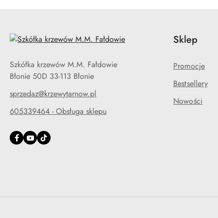
obniżką
Sklep
Szkółka krzewów M.M. Fałdowie
Promocje
Błonie 50D 33-113 Błonie
Bestsellery
sprzedaz@krzewytarnow.pl
Nowości
605339464 - Obsługa sklepu