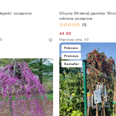
DO KOSZYKA
DO KOSZYKA
ajestic' szczepiona
Glicynia (Wisteria) japońska ‘Shir
odmiana szczepiona
)
(0)
45.00
Cena
Najniższa
60
Najniższa cena:
45
promocyjna:
cena
Polecane
z
30
Promocja
dni
przed
Bestseller
obniżką