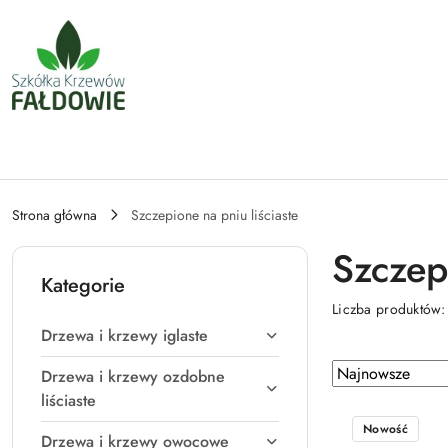
Przejdź do treści głównej
Przejdź do wyszukiwarki
Przejdź do moje konto
Przejdź do menu głównego
Przejdź do stopki
Strona główna
Szczepione na pniu liściaste
Szczepi
Kategorie
Liczba produktów
Drzewa i krzewy iglaste
Zastosowano
Sortuj
Drzewa i krzewy ozdobne
według
sortowanie:
liściaste
Najnowsze.
Nowość
Drzewa i krzewy owocowe