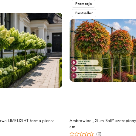
Promocja
Bestseller
DO KOSZYKA
DO KOSZYKA
towa LIMELIGHT forma pienna
Ambrowiec „Gum Ball" szczepiony
cm
)
(0)