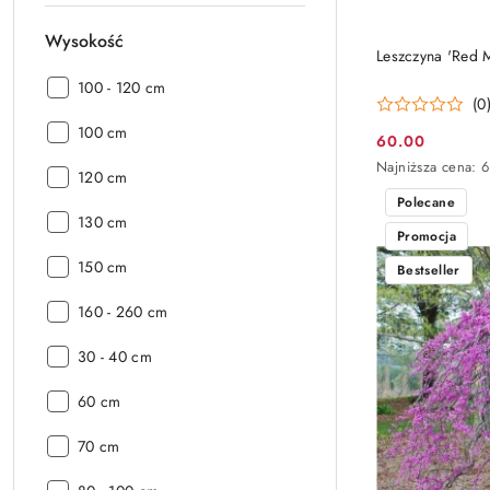
Wysokość
Leszczyna 'Red M
Wysokość:
100 - 120 cm
(0
Wysokość:
100 cm
60.00
Cena
Najniższa
Najniższa cena:
Wysokość:
promocyjna:
120 cm
cena
Polecane
z
Wysokość:
130 cm
30
Promocja
dni
przed
Wysokość:
150 cm
Bestseller
obniżką
Wysokość:
160 - 260 cm
Wysokość:
30 - 40 cm
Wysokość:
60 cm
Wysokość:
70 cm