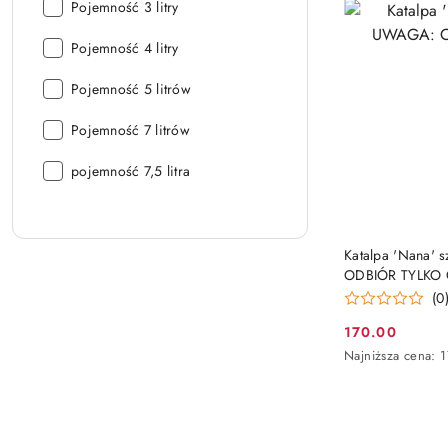
Doniczka:
Pojemność 3 litry
Doniczka:
Pojemność 4 litry
Doniczka:
Pojemność 5 litrów
Doniczka:
Pojemność 7 litrów
Doniczka:
pojemność 7,5 litra
Katalpa 'Nana' 
ODBIÓR TYLKO 
(0
170.00
Cena
Najniższa
Najniższa cena:
promocyjna:
cena
z
30
dni
przed