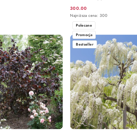
300.00
Cena
Najniższa
Najniższa cena:
300
promocyjna:
cena
Polecane
z
30
Promocja
dni
przed
Bestseller
obniżką