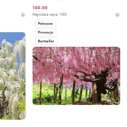
100.00
Cena
Najniższa
Najniższa cena:
100
promocyjna:
cena
Polecane
z
30
Promocja
dni
przed
Bestseller
obniżką