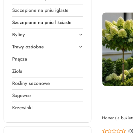
Szczepione na pniu iglaste
Szczepione na pniu liściaste
Byliny
Trawy ozdobne
Pnącza
Zioła
Rośliny sezonowe
Sagowce
Krzewinki
Hortensja bukie
(0