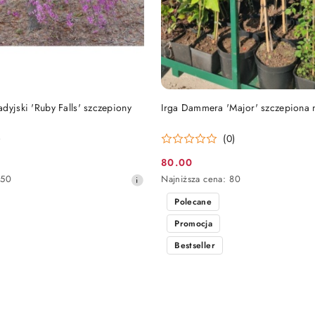
DO KOSZYKA
DO KOSZYKA
dyjski 'Ruby Falls' szczepiony
Irga Dammera 'Major' szczepiona 
)
(0)
80.00
Cena
Najniższa
350
Najniższa cena:
80
promocyjna:
cena
Polecane
z
30
Promocja
dni
przed
Bestseller
obniżką