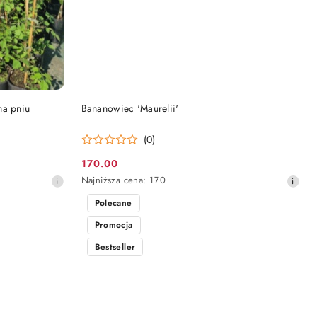
DO KOSZYKA
na pniu
Bananowiec 'Maurelii'
(0)
170.00
Cena
Najniższa
Najniższa cena:
170
promocyjna:
cena
Polecane
z
30
Promocja
dni
przed
Bestseller
obniżką