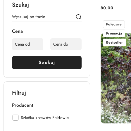
Szukaj
80.00
Cena:
Polecane
Cena
Promocja
Bestseller
Szukaj
Filtruj
Producent
Producent:
Szkółka krzewów Fałdowie