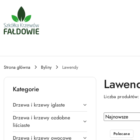
Przejdź do treści głównej
Przejdź do wyszukiwarki
Przejdź do moje konto
Przejdź do menu głównego
Przejdź do stopki
Strona główna
Byliny
Lawendy
Lawen
Kategorie
Liczba produktów
Drzewa i krzewy iglaste
Zastosowano
Sortuj
Drzewa i krzewy ozdobne
według
sortowanie:
liściaste
Najnowsze.
Polecane
Drzewa i krzewy owocowe