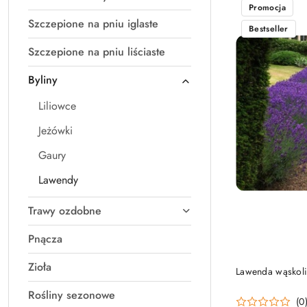
Promocja
Szczepione na pniu iglaste
Bestseller
Szczepione na pniu liściaste
Byliny
Liliowce
Jeżówki
Gaury
Lawendy
Trawy ozdobne
Pnącza
Zioła
Lawenda wąskoli
Rośliny sezonowe
(0