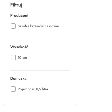
Filtruj
Producent
Producent:
Szkółka krzewów Fałdowie
Wysokość
Wysokość:
10 cm
Doniczka
Doniczka:
Pojemność 0,5 litra