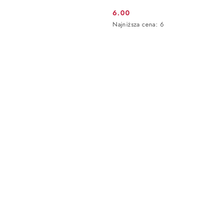
6.00
Cena
Najniższa
Najniższa cena:
6
promocyjna:
cena
z
30
dni
przed
obniżką