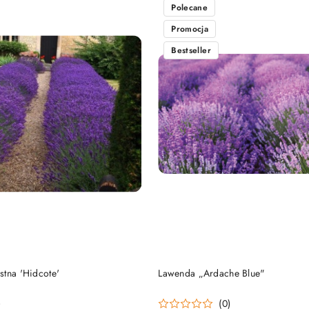
Polecane
Promocja
Bestseller
PRODUKT NIEDOSTĘP
DO KOSZYKA
stna 'Hidcote'
Lawenda „Ardache Blue"
)
(0)