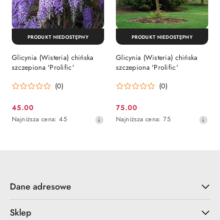
PRODUKT NIEDOSTĘPNY
PRODUKT NIEDOSTĘPNY
Glicynia (Wisteria) chińska
Glicynia (Wisteria) chińska
szczepiona 'Prolific'
szczepiona 'Prolific'
(0)
(0)
45.00
75.00
Cena
Cena
Najniższa
Najniższa
Najniższa cena:
45
Najniższa cena:
75
promocyjna:
promocyjna:
cena
cena
z
z
30
30
dni
dni
przed
przed
obniżką
obniżką
Dane adresowe
Sklep