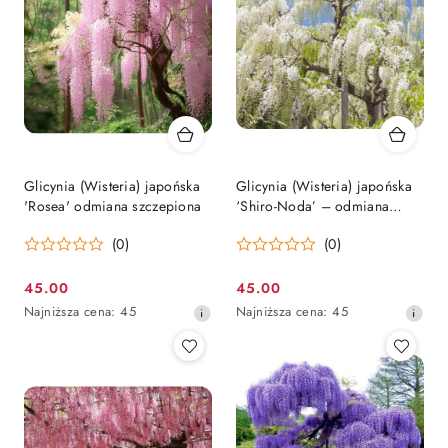
Glicynia (Wisteria) japońska
Glicynia (Wisteria) japońska
'Rosea' odmiana szczepiona
‘Shiro-Noda’ – odmiana
szczepiona
(0)
(0)
45.00
45.00
Cena
Cena
Najniższa
Najniższa
Najniższa cena:
45
Najniższa cena:
45
promocyjna:
promocyjna:
cena
cena
z
z
30
30
dni
dni
przed
przed
obniżką
obniżką