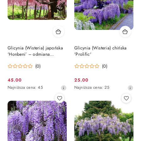
Glicynia (Wisteria) japońska
Glicynia (Wisteria) chińska
‘Honbeni’ – odmiana
'Prolific'
szczepiona
(0)
(0)
45.00
25.00
Cena
Cena
Najniższa
Najniższa
Najniższa cena:
45
Najniższa cena:
25
promocyjna:
promocyjna:
cena
cena
z
z
30
30
dni
dni
przed
przed
obniżką
obniżką