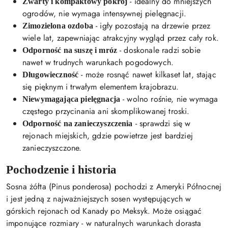
- idealny do mniejszych
Zwarty i kompaktowy pokrój
ogrodów, nie wymaga intensywnej pielęgnacji.
- igły pozostają na drzewie przez
Zimozielona ozdoba
wiele lat, zapewniając atrakcyjny wygląd przez cały rok.
- doskonale radzi sobie
Odporność na suszę i mróz
nawet w trudnych warunkach pogodowych.
- może rosnąć nawet kilkaset lat, stając
Długowieczność
się pięknym i trwałym elementem krajobrazu.
- wolno rośnie, nie wymaga
Niewymagająca pielęgnacja
częstego przycinania ani skomplikowanej troski.
- sprawdzi się w
Odporność na zanieczyszczenia
rejonach miejskich, gdzie powietrze jest bardziej
zanieczyszczone.
Pochodzenie i historia
Sosna żółta (Pinus ponderosa) pochodzi z Ameryki Północnej
i jest jedną z najważniejszych sosen występujących w
górskich rejonach od Kanady po Meksyk. Może osiągać
imponujące rozmiary - w naturalnych warunkach dorasta