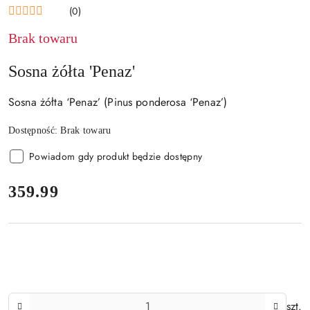
FAŁDOWIE
(0)
Brak towaru
Sosna żółta 'Penaz'
Sosna żółta ‘Penaz’ (Pinus ponderosa ‘Penaz’)
Dostępność:
Brak towaru
Powiadom gdy produkt będzie dostępny
cena:
359.99
Ilość
szt.