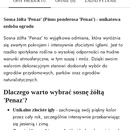
OPIS PRODUKTU
OPINIE (0)
ZADAJ PYTANIE
Sosna żółta 'Penaz' (Pinus ponderosa 'Penaz') - unikatowa
ozdoba ogrodu
Sosna żółta 'Penaz' to wyjątkowa odmiana, która wyróżnia
się zwartym pokrojem i intensywnie złocistymi igłami. Jest to
rzadko spotykana roślina o wysokiej odporności na trudne
warunki atmosferyczne, w tym suszę i mróz. Dzięki swoim
walorom dekoracyjnym stanowi doskonały wybór do
ogrodów przydomowych, parków oraz ogrodów
naturalistycznych.
Dlaczego warto wybrać sosnę żółtą
'Penaz'?
- zachowują swój piękny kolor
Unikalne złociste igły
przez cały rok, szczególnie intensywnie przebarwiając
się jesienią i zimą.