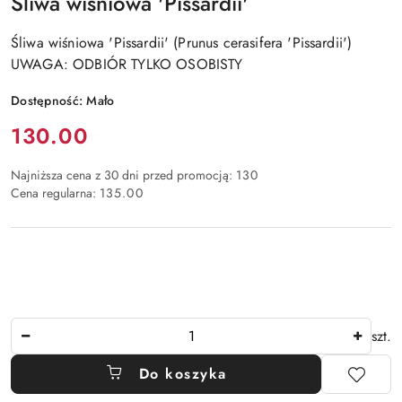
Śliwa wiśniowa 'Pissardii'
Śliwa wiśniowa 'Pissardii' (Prunus cerasifera 'Pissardii')
UWAGA: ODBIÓR TYLKO OSOBISTY
Dostępność:
Mało
Cena:
130.00
Najniższa cena z 30 dni przed promocją:
130
Cena regularna:
135.00
Ilość
szt.
Do koszyka