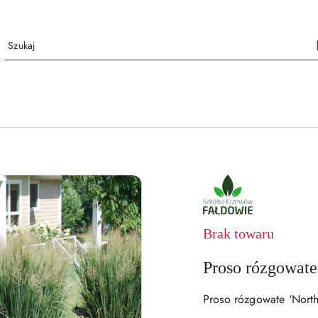
NAZWA
PRODUCENTA:
SZKÓŁKA
KRZEWÓW
FAŁDOWIE
Brak towaru
Proso rózgowate
Proso rózgowate ‘North