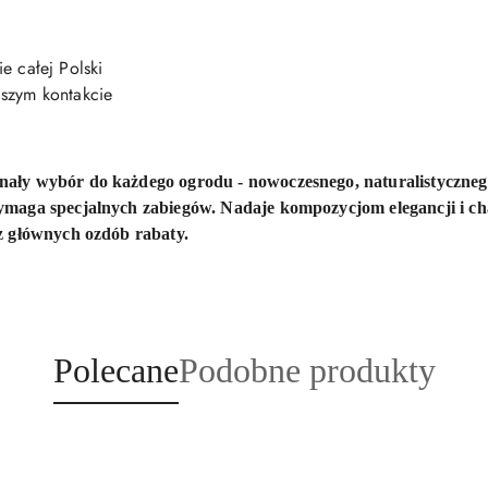
e całej Polski
szym kontakcie
ały wybór do każdego ogrodu - nowoczesnego, naturalistycznego,
wymaga specjalnych zabiegów. Nadaje kompozycjom elegancji i ch
 z głównych ozdób rabaty.
Produkty
Produkty
Polecane
Podobne produkty
o
o
statusie:
statusie: