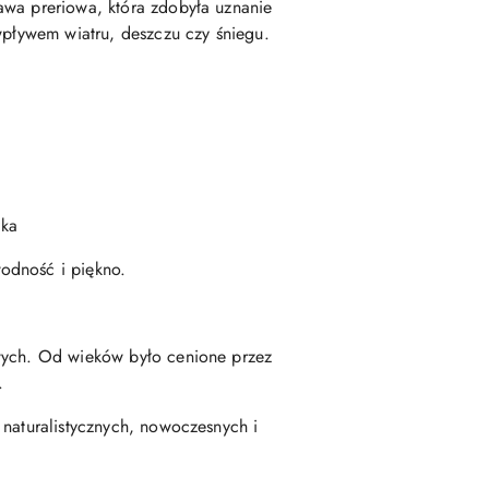
awa preriowa, która zdobyła uznanie
wpływem wiatru, deszczu czy śniegu.
łka
odność i piękno.
owych. Od wieków było cenione przez
.
 naturalistycznych, nowoczesnych i