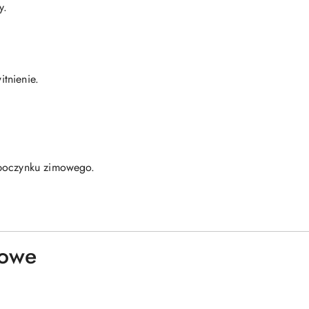
y.
tnienie.
spoczynku zimowego.
owe