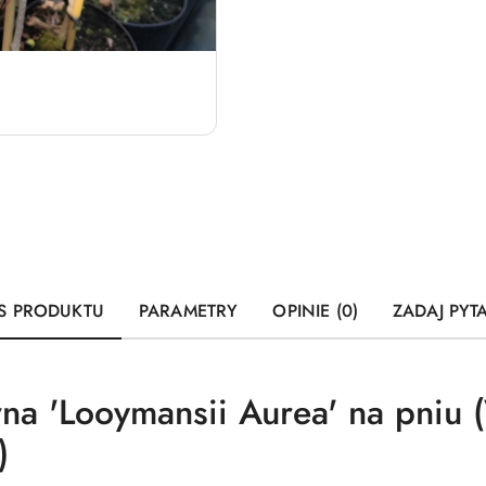
S PRODUKTU
PARAMETRY
OPINIE (0)
ZADAJ PYT
a 'Looymansii Aurea' na pniu (
)