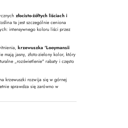
tycznych
złocisto-żółtych liściach i
oślina ta jest szczególnie ceniona
h: intensywnego koloru liści przez
itnienia,
krzewuszka 'Looymansii
ście mają jasny, złoto-zielony kolor, który
uralne „rozświetlenie" rabaty i często
a krzewuszki rozwija się w górnej
wietnie sprawdza się zarówno w