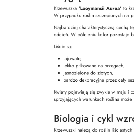
Krzewuszka
'Looymansii Aurea'
to kr
W przypadku roślin szczepionych na p
Najbardziej charakterystyczną cechą t
odcień. W półcieniu kolor pozostaje ba
Liście są:
jajowate,
lekko piłkowane na brzegach,
jasnozielone do złotych,
bardzo dekoracyjne przez cały se
Kwiaty pojawiają się zwykle w maju i c
sprzyjających warunkach roślina może 
Biologia i cykl wzr
Krzewuszki należą do roślin liściastyc