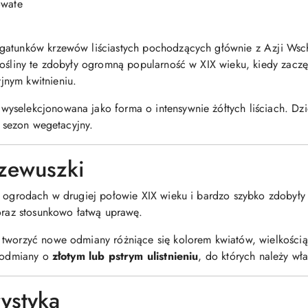
owate
gatunków krzewów liściastych pochodzących głównie z Azji Wsch
 rośliny te zdobyły ogromną popularność w XIX wieku, kiedy zac
nym kwitnieniu.
 wyselekcjonowana jako forma o intensywnie żółtych liściach. Dzi
y sezon wegetacyjny.
rzewuszki
ch ogrodach w drugiej połowie XIX wieku i bardzo szybko zdobył
 oraz stosunkowo łatwą uprawę.
tworzyć nowe odmiany różniące się kolorem kwiatów, wielkością 
ę odmiany o
złotym lub pstrym ulistnieniu
, do których należy wł
ystyka