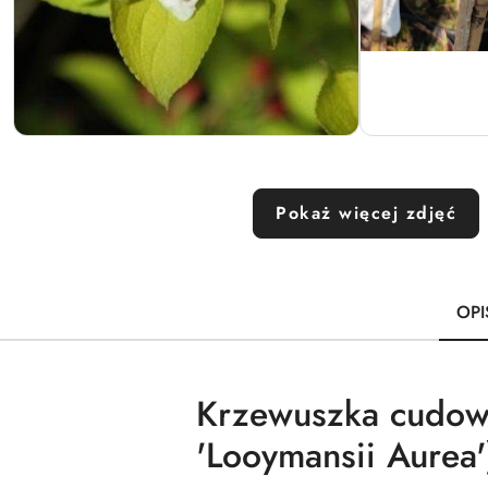
Pokaż więcej zdjęć
OPI
Krzewuszka cudown
'Looymansii Aurea'