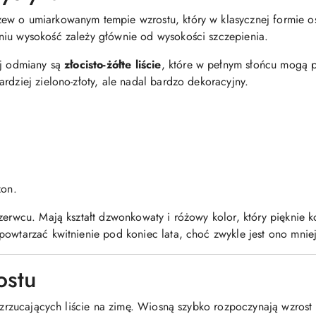
zew o umiarkowanym tempie wzrostu, który w klasycznej formie o
niu wysokość zależy głównie od wysokości szczepienia.
ej odmiany są
złocisto-żółte liście
, które w pełnym słońcu mogą pr
rdziej zielono-złoty, ale nadal bardzo dekoracyjny.
zon.
zerwcu. Mają kształt dzwonkowaty i różowy kolor, który pięknie ko
powtarzać kwitnienie pod koniec lata, choć zwykle jest ono mniej
ostu
h zrzucających liście na zimę. Wiosną szybko rozpoczynają wzros