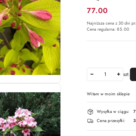
Cena:
77.00
Najniższa cena z 30 dni p
Cena regularna:
85.00
Ilość
szt.
Witam w moim sklepie
Dostępność
Wysyłka w ciągu:
7
i
Cena przesyłki:
dostawa