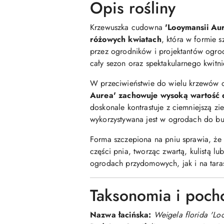
Opis rośliny
Krzewuszka cudowna
'Looymansii Au
różowych kwiatach
, która w formie s
przez ogrodników i projektantów ogro
cały sezon oraz spektakularnego kwitn
W przeciwieństwie do wielu krzewów oz
Aurea' zachowuje wysoką wartość 
doskonale kontrastuje z ciemniejszą zie
wykorzystywana jest w ogrodach do bu
Forma szczepiona na pniu sprawia, że 
części pnia, tworząc zwartą, kulistą lu
ogrodach przydomowych, jak i na tara
Taksonomia i poch
Nazwa łacińska:
Weigela florida 'Lo