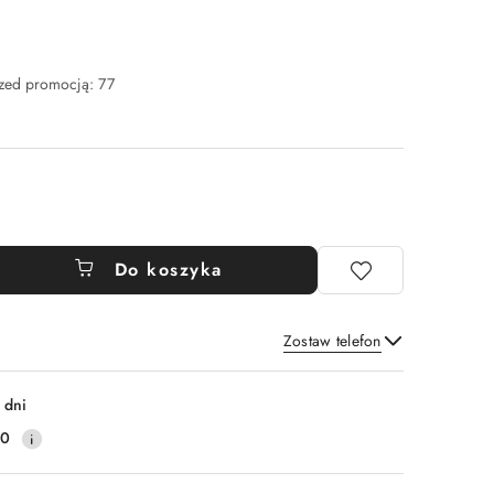
rzed promocją:
77
Do koszyka
Zostaw telefon
Wyślij
 dni
30