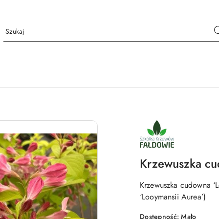
NAZWA
PRODUCENTA:
SZKÓŁKA
KRZEWÓW
FAŁDOWIE
Krzewuszka cu
Krzewuszka cudowna ‘Lo
‘Looymansii Aurea’)
Dostępność:
Mało