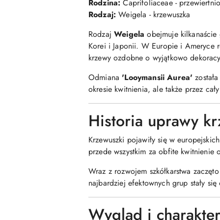
Rodzina:
Caprifoliaceae - przewiertni
Rodzaj:
Weigela - krzewuszka
Rodzaj
Weigela
obejmuje kilkanaście 
Korei i Japonii. W Europie i Ameryce
krzewy ozdobne o wyjątkowo dekoracyj
Odmiana
'Looymansii Aurea'
została
okresie kwitnienia, ale także przez cał
Historia uprawy k
Krzewuszki pojawiły się w europejski
przede wszystkim za obfite kwitnienie
Wraz z rozwojem szkółkarstwa zaczęto 
najbardziej efektownych grup stały si
Wygląd i charakter