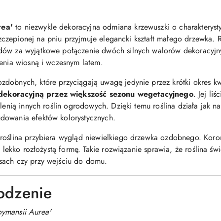
rea'
to niezwykle dekoracyjna odmiana krzewuszki o charakterys
zczepionej na pniu przyjmuje elegancki kształt małego drzewka. R
dów za wyjątkowe połączenie dwóch silnych walorów dekoracyjnyc
ienia wiosną i wczesnym latem.
dobnych, które przyciągają uwagę jedynie przez krótki okres kw
dekoracyjną przez większość sezonu wegetacyjnego
. Jej li
lenią innych roślin ogrodowych. Dzięki temu roślina działa jak nat
dowania efektów kolorystycznych.
roślina przybiera wygląd niewielkiego drzewka ozdobnego. Koron
b lekko rozłożystą formę. Takie rozwiązanie sprawia, że roślina ś
sach czy przy wejściu do domu.
odzenie
oymansii Aurea'