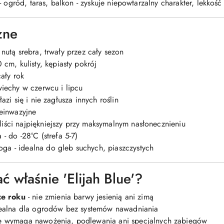
 ogród, taras, balkon - zyskuje niepowtarzalny charakter, lekkość
zne
 nutą srebra, trwały przez cały sezon
cm, kulisty, kępiasty pokrój
ały rok
echy w czerwcu i lipcu
łazi się i nie zagłusza innych roślin
einwazyjne
 liści najpiękniejszy przy maksymalnym nasłonecznieniu
- do -28°C (strefa 5-7)
oga - idealna do gleb suchych, piaszczystych
 właśnie 'Elijah Blue'?
ze roku
- nie zmienia barwy jesienią ani zimą
ealna dla ogrodów bez systemów nawadniania
e wymaga nawożenia, podlewania ani specjalnych zabiegów