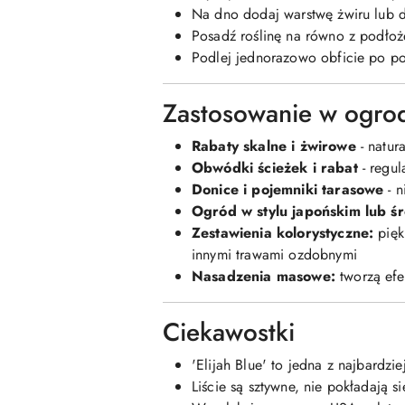
Na dno dodaj warstwę żwiru lub d
Posadź roślinę na równo z podłoż
Podlej jednorazowo obficie po p
Zastosowanie w ogro
Rabaty skalne i żwirowe
- natur
Obwódki ścieżek i rabat
- regul
Donice i pojemniki tarasowe
- n
Ogród w stylu japońskim lub 
Zestawienia kolorystyczne:
pięk
innymi trawami ozdobnymi
Nasadzenia masowe:
tworzą efe
Ciekawostki
'Elijah Blue' to jedna z najbardziej
Liście są sztywne, nie pokładają 