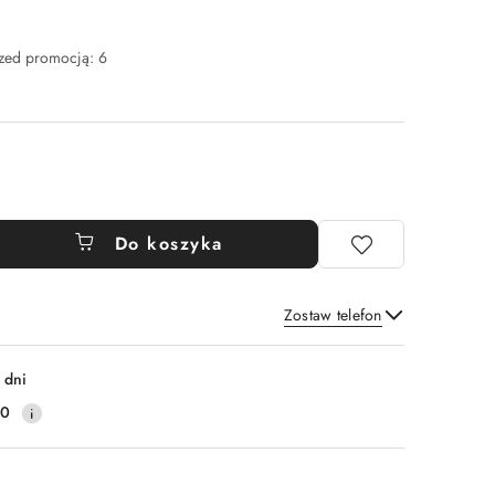
rzed promocją:
6
Do koszyka
Zostaw telefon
Wyślij
 dni
30