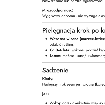
Niewskazane lub bardzo ograniczone. Na
Mrozoodporność:
Wyjątkowo odporna - nie wymaga okry
Pielęgnacja krok po k
Wczesna wiosna (marzec-kwieci
osłabić roślinę.
Co 3-4 lata:
wykonaj podział kęp
Latem:
możesz usunąć kwiatostany,
Sadzenie
Kiedy:
Najlepszym okresem jest wiosna (kwieci
Jak:
Wykop dołek dwukrotnie większy n