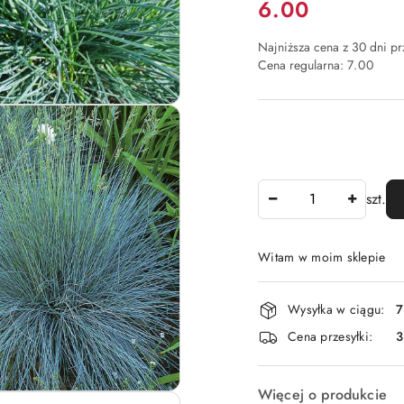
Cena:
6.00
Najniższa cena z 30 dni p
Cena regularna:
7.00
Ilość
szt.
Witam w moim sklepie
Dostępność
Wysyłka w ciągu:
7
i
Cena przesyłki:
dostawa
Więcej o produkcie