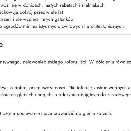
awdzi się w donicach, małych rabatach i skalniakach
achowuje pokrój przez wiele lat
strzeni i nie wypiera innych gatunków
o ogrodów minimalistycznych, żwirowych i architektonicznych
e
tensywnego, stalowoniebieskiego koloru liści. W półcieniu równie
rowe, o dobrej przepuszczalności. Nie toleruje zastoin wodnych ani
rośnie na glebach ubogich, o odczynie obojętnym do zasadowego
yt częste podlewanie może prowadzić do gnicia korzeni.