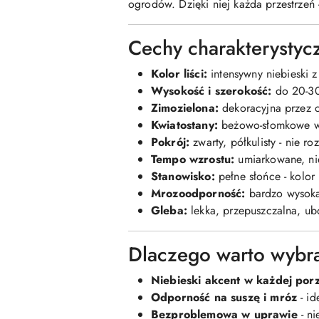
ogrodów. Dzięki niej każda przestrzeń -
Cechy charakterystyc
Kolor liści:
intensywny niebieski z
Wysokość i szerokość:
do 20-30 
Zimozielona:
dekoracyjna przez c
Kwiatostany:
beżowo-słomkowe wi
Pokrój:
zwarty, półkulisty - nie roz
Tempo wzrostu:
umiarkowane, ni
Stanowisko:
pełne słońce - kolor
Mrozoodporność:
bardzo wysoka 
Gleba:
lekka, przepuszczalna, ub
Dlaczego warto wybrać
Niebieski akcent w każdej por
Odporność na suszę i mróz
- id
Bezproblemowa w uprawie
- ni