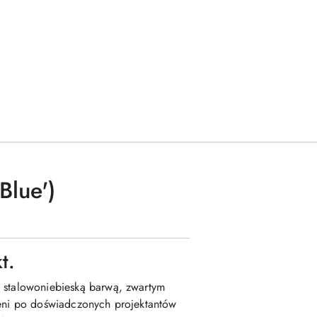
Blue')
t.
ą stalowoniebieską barwą, zwartym
leni po doświadczonych projektantów