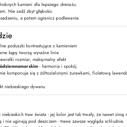
robnych kamieni dla lepszego drenażu.
em. Nie sadź zbyt głęboko.
osadzeniu, a potem ogranicz podlewanie.
dzie
alne poduszki kontrastujące z kamieniem
arne kępy tworzą wyraźne linie
iewielki rozmiar, maksymalny efekt
śródziemnomorskim
- harmonia i spokój
nie komponuje się z żółtozielonymi żurawkami, fioletową lawend
kt niebieskiego dywanu
 niebieskich traw świata - jej kolor jest tak trwały, że nawet zimą 
się i nie uginają pod deszczem - trawa zawsze wygląda schludnie.