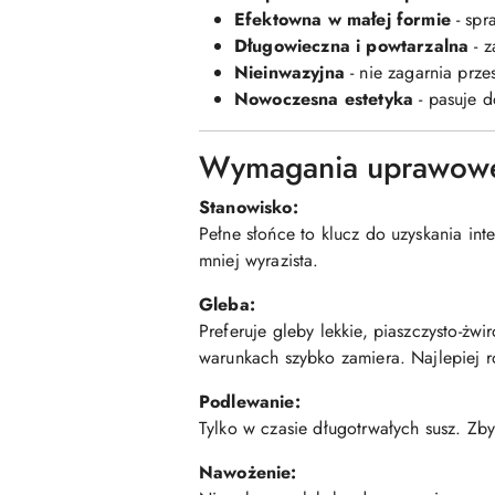
Efektowna w małej formie
- spr
Długowieczna i powtarzalna
- z
Nieinwazyjna
- nie zagarnia prze
Nowoczesna estetyka
- pasuje d
Wymagania uprawow
Stanowisko:
Pełne słońce to klucz do uzyskania in
mniej wyrazista.
Gleba:
Preferuje gleby lekkie, piaszczysto-żwi
warunkach szybko zamiera. Najlepiej 
Podlewanie:
Tylko w czasie długotrwałych susz. Zb
Nawożenie: