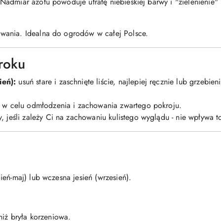
dmiar azotu powoduje utratę niebieskiej barwy i "zielenienie" l
wania. Idealna do ogrodów w całej Polsce.
roku
eń):
usuń stare i zaschnięte liście, najlepiej ręcznie lub grzebie
 w celu odmłodzenia i zachowania zwartego pokroju.
 jeśli zależy Ci na zachowaniu kulistego wyglądu - nie wpływa to
eń-maj) lub wczesna jesień (wrzesień).
iż bryła korzeniowa.