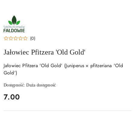
NAZWA
PRODUCENTA:
SZKÓŁKA
KRZEWÓW
FAŁDOWIE
(0)
Jałowiec Pfitzera 'Old Gold'
Jałowiec Pfitzera 'Old Gold' (Juniperus × pfitzeriana 'Old
Gold')
Dostępność:
Duża dostępność
cena:
7.00