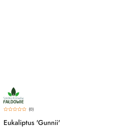
NAZWA
PRODUCENTA:
SZKÓŁKA
KRZEWÓW
FAŁDOWIE
(0)
Eukaliptus 'Gunnii'