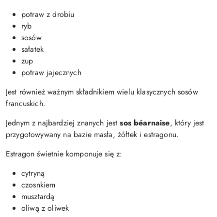
potraw z drobiu
ryb
sosów
sałatek
zup
potraw jajecznych
Jest również ważnym składnikiem wielu klasycznych sosów
francuskich.
Jednym z najbardziej znanych jest
sos béarnaise
, który jest
przygotowywany na bazie masła, żółtek i estragonu.
Estragon świetnie komponuje się z:
cytryną
czosnkiem
musztardą
oliwą z oliwek